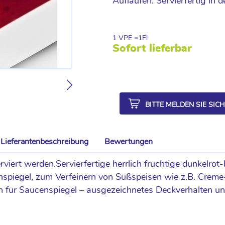
Aufläufen. Servierfertig in 
1 VPE =
1
Fl
Sofort lieferbar
BITTE MELDEN SIE SIC
Lieferantenbeschreibung
Bewertungen
iert werden.Servierfertige herrlich fruchtige dunkelrot
spiegel, zum Verfeinern von Süßspeisen wie z.B. Creme-
uch für Saucenspiegel – ausgezeichnetes Deckverhalten 