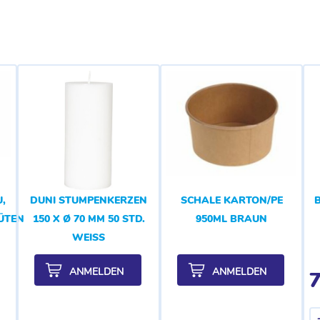
,
DUNI STUMPENKERZEN
SCHALE KARTON/PE
LÜTENDUFT
150 X Ø 70 MM 50 STD.
950ML BRAUN
WEISS
ANMELDEN
ANMELDEN
7