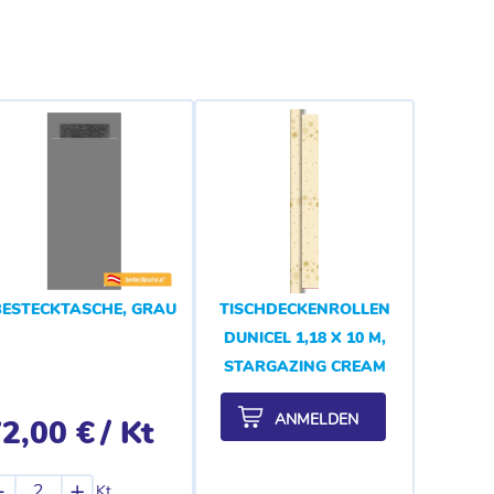
BESTECKTASCHE, GRAU
TISCHDECKENROLLEN
DUNICEL 1,18 X 10 M,
STARGAZING CREAM
ANMELDEN
2,00 €
/ Kt
-
+
Kt