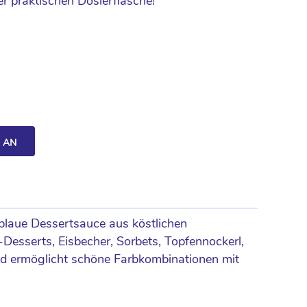
der praktischen Dosierflasche!
H AN
-blaue Dessertsauce aus köstlichen
Desserts, Eisbecher, Sorbets, Topfennockerl,
und ermöglicht schöne Farbkombinationen mit