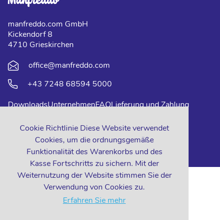
manfreddo.com GmbH
Kickendorf 8
4710 Grieskirchen
office@manfreddo.com
+43 7248 68594 5000
Downloads
Unternehmen
FAQ
Lieferung und Zahlung
Impressum
Datenschutz
Kontakt
Cookie Richtlinie Diese Website verwendet
Cookies, um die ordnungsgemäße
Funktionalität des Warenkorbs und des
Kasse Fortschritts zu sichern. Mit der
Weiternutzung der Website stimmen Sie der
Verwendung von Cookies zu.
Erfahren Sie mehr