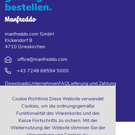
bestellen.
manfreddo.com GmbH
Kickendorf 8
4710 Grieskirchen
office@manfreddo.com
+43 7248 68594 5000
Downloads
Unternehmen
FAQ
Lieferung und Zahlung
Impressum
Datenschutz
Kontakt
Cookie Richtlinie Diese Website verwendet
Cookies, um die ordnungsgemäße
Funktionalität des Warenkorbs und des
Kasse Fortschritts zu sichern. Mit der
Weiternutzung der Website stimmen Sie der