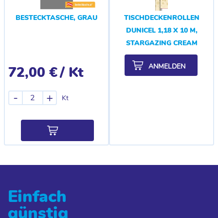
BESTECKTASCHE, GRAU
TISCHDECKENROLLEN
DUNICEL 1,18 X 10 M,
STARGAZING CREAM
ANMELDEN
72,00 €
/ Kt
-
+
Kt
Einfach
günstig