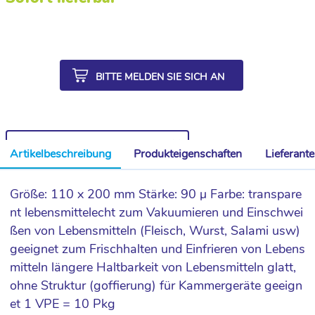
BITTE MELDEN SIE SICH AN
WEITERE ARTIKEL AUS DER SERIE
Artikelbeschreibung
Produkteigenschaften
Lieferant
Größe: 110 x 200 mm Stärke: 90 µ Farbe: transpare
nt lebensmittelecht zum Vakuumieren und Einschwei
ßen von Lebensmitteln (Fleisch, Wurst, Salami usw)
geeignet zum Frischhalten und Einfrieren von Lebens
mitteln längere Haltbarkeit von Lebensmitteln glatt,
ohne Struktur (goffierung) für Kammergeräte geeign
et 1 VPE = 10 Pkg