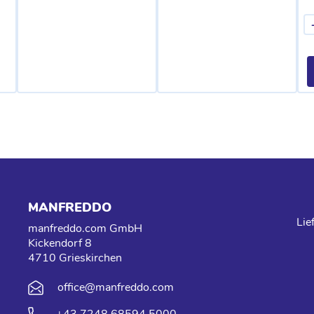
MANFREDDO
Lie
manfreddo.com GmbH
Kickendorf 8
4710 Grieskirchen
office@manfreddo.com