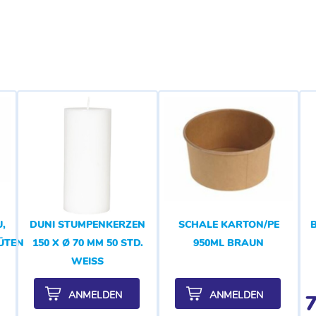
,
DUNI STUMPENKERZEN
SCHALE KARTON/PE
LÜTENDUFT
150 X Ø 70 MM 50 STD.
950ML BRAUN
WEISS
ANMELDEN
ANMELDEN
7