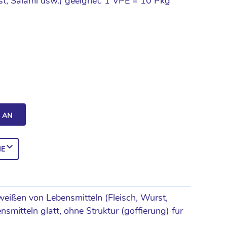
st, Salami usw.) geeignet. 1 VPE = 10 Pkg
H AN
IE
eißen von Lebensmitteln (Fleisch, Wurst,
smitteln glatt, ohne Struktur (goffierung) für