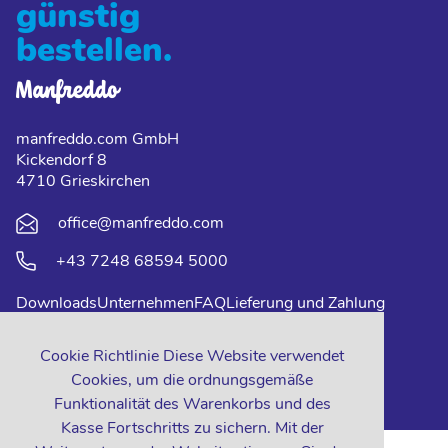
günstig
bestellen.
manfreddo.com GmbH
Kickendorf 8
4710 Grieskirchen
office@manfreddo.com
+43 7248 68594 5000
Downloads
Unternehmen
FAQ
Lieferung und Zahlung
Impressum
Datenschutz
Kontakt
Cookie Richtlinie Diese Website verwendet
Cookies, um die ordnungsgemäße
Funktionalität des Warenkorbs und des
Kasse Fortschritts zu sichern. Mit der