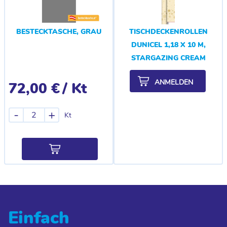
BESTECKTASCHE, GRAU
TISCHDECKENROLLEN
DUNICEL 1,18 X 10 M,
STARGAZING CREAM
ANMELDEN
72,00 €
/ Kt
-
+
Kt
Einfach