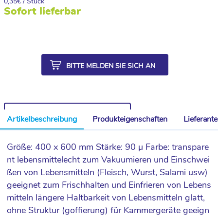
0,35
€ / Stück
Sofort lieferbar
BITTE MELDEN SIE SICH AN
WEITERE ARTIKEL AUS DER SERIE
Artikelbeschreibung
Produkteigenschaften
Lieferant
Größe: 400 x 600 mm Stärke: 90 µ Farbe: transpare
nt lebensmittelecht zum Vakuumieren und Einschwei
ßen von Lebensmitteln (Fleisch, Wurst, Salami usw)
geeignet zum Frischhalten und Einfrieren von Lebens
mitteln längere Haltbarkeit von Lebensmitteln glatt,
ohne Struktur (goffierung) für Kammergeräte geeign