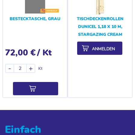
BESTECKTASCHE, GRAU
TISCHDECKENROLLEN
DUNICEL 1,18 X 10 M,
STARGAZING CREAM
ANMELDEN
72,00 €
/ Kt
-
+
Kt
Einfach