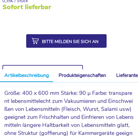
0,35
€ / Stück
Sofort lieferbar
BITTE MELDEN SIE SICH AN
WEITERE ARTIKEL AUS DER SERIE
Artikelbeschreibung
Produkteigenschaften
Lieferant
Größe: 400 x 600 mm Stärke: 90 µ Farbe: transpare
nt lebensmittelecht zum Vakuumieren und Einschwei
ßen von Lebensmitteln (Fleisch, Wurst, Salami usw)
geeignet zum Frischhalten und Einfrieren von Lebens
mitteln längere Haltbarkeit von Lebensmitteln glatt,
ohne Struktur (goffierung) für Kammergeräte geeign