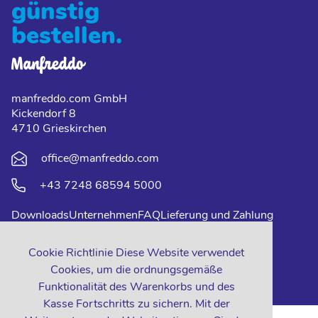
günstig
bestellen.
manfreddo.com GmbH
Kickendorf 8
4710 Grieskirchen
office@manfreddo.com
+43 7248 68594 5000
Downloads
Unternehmen
FAQ
Lieferung und Zahlung
Impressum
Datenschutz
Kontakt
Cookie Richtlinie Diese Website verwendet
Cookies, um die ordnungsgemäße
Funktionalität des Warenkorbs und des
Kasse Fortschritts zu sichern. Mit der