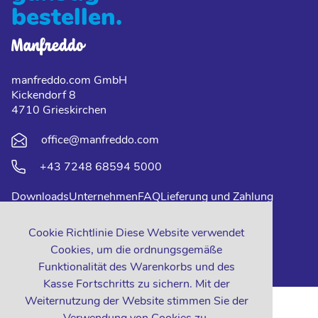
bestellen.
manfreddo.com GmbH
Kickendorf 8
4710 Grieskirchen
office@manfreddo.com
+43 7248 68594 5000
Downloads
Unternehmen
FAQ
Lieferung und Zahlung
Impressum
Datenschutz
Kontakt
Cookie Richtlinie Diese Website verwendet
Cookies, um die ordnungsgemäße
Funktionalität des Warenkorbs und des
Kasse Fortschritts zu sichern. Mit der
Weiternutzung der Website stimmen Sie der