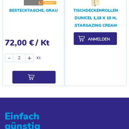
BESTECKTASCHE, GRAU
TISCHDECKENROLLEN
DUNICEL 1,18 X 10 M,
STARGAZING CREAM
ANMELDEN
72,00 €
/ Kt
-
+
Kt
Einfach
günstig