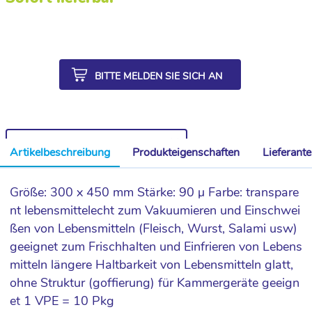
BITTE MELDEN SIE SICH AN
WEITERE ARTIKEL AUS DER SERIE
Artikelbeschreibung
Produkteigenschaften
Lieferant
Größe: 300 x 450 mm Stärke: 90 µ Farbe: transpare
nt lebensmittelecht zum Vakuumieren und Einschwei
ßen von Lebensmitteln (Fleisch, Wurst, Salami usw)
geeignet zum Frischhalten und Einfrieren von Lebens
mitteln längere Haltbarkeit von Lebensmitteln glatt,
ohne Struktur (goffierung) für Kammergeräte geeign
et 1 VPE = 10 Pkg