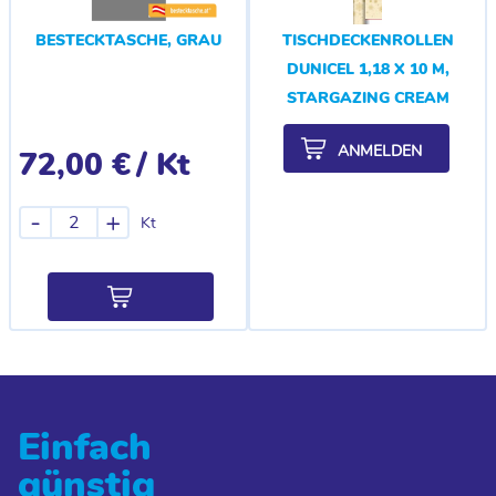
BESTECKTASCHE, GRAU
TISCHDECKENROLLEN
DUNICEL 1,18 X 10 M,
STARGAZING CREAM
ANMELDEN
72,00 €
/ Kt
-
+
Kt
Einfach
günstig