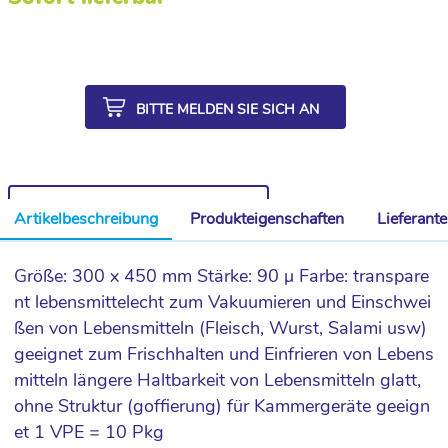
BITTE MELDEN SIE SICH AN
WEITERE ARTIKEL AUS DER SERIE
Artikelbeschreibung
Produkteigenschaften
Lieferant
Größe: 300 x 450 mm Stärke: 90 µ Farbe: transpare
nt lebensmittelecht zum Vakuumieren und Einschwei
ßen von Lebensmitteln (Fleisch, Wurst, Salami usw)
geeignet zum Frischhalten und Einfrieren von Lebens
mitteln längere Haltbarkeit von Lebensmitteln glatt,
ohne Struktur (goffierung) für Kammergeräte geeign
et 1 VPE = 10 Pkg