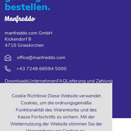
bestellen.
manfreddo.com GmbH
Kickendorf 8
4710 Grieskirchen
office@manfreddo.com
+43 7248 68594 5000
Downloads
Unternehmen
FAQ
Lieferung und Zahlung
Impressum
Datenschutz
Kontakt
Cookie Richtlinie Diese Website verwendet
Cookies, um die ordnungsgemäße
Funktionalität des Warenkorbs und des
Kasse Fortschritts zu sichern. Mit der
Weiternutzung der Website stimmen Sie der