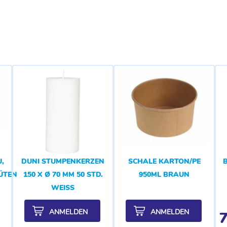
,
DUNI STUMPENKERZEN
SCHALE KARTON/PE
LÜTENDUFT
150 X Ø 70 MM 50 STD.
950ML BRAUN
WEISS
ANMELDEN
ANMELDEN
7