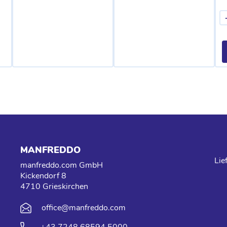
MANFREDDO
Lie
manfreddo.com GmbH
Kickendorf 8
4710 Grieskirchen
office@manfreddo.com