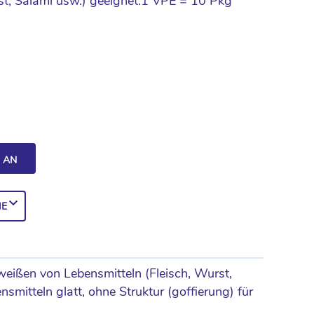
st, Salami usw.) geeignet.1 VPE = 10 Pkg
H AN
IE
eißen von Lebensmitteln (Fleisch, Wurst,
smitteln glatt, ohne Struktur (goffierung) für