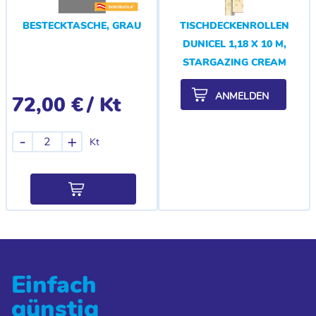
BESTECKTASCHE, GRAU
TISCHDECKENROLLEN
DUNICEL 1,18 X 10 M,
STARGAZING CREAM
ANMELDEN
72,00 €
/ Kt
-
+
Kt
Einfach
günstig