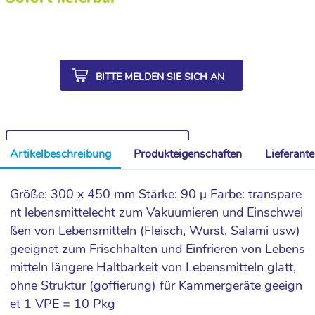
BITTE MELDEN SIE SICH AN
WEITERE ARTIKEL AUS DER SERIE
Artikelbeschreibung
Produkteigenschaften
Lieferant
Größe: 300 x 450 mm Stärke: 90 µ Farbe: transpare
nt lebensmittelecht zum Vakuumieren und Einschwei
ßen von Lebensmitteln (Fleisch, Wurst, Salami usw)
geeignet zum Frischhalten und Einfrieren von Lebens
mitteln längere Haltbarkeit von Lebensmitteln glatt,
ohne Struktur (goffierung) für Kammergeräte geeign
et 1 VPE = 10 Pkg