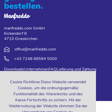
bestellen.
manfreddo.com GmbH
Kickendorf 8
4710 Grieskirchen
office@manfreddo.com
+43 7248 68594 5000
Downloads
Unternehmen
FAQ
Lieferung und Zahlung
Impressum
Datenschutz
Kontakt
Cookie Richtlinie Diese Website verwendet
Cookies, um die ordnungsgemäße
Funktionalität des Warenkorbs und des
Kasse Fortschritts zu sichern. Mit der
Weiternutzung der Website stimmen Sie der