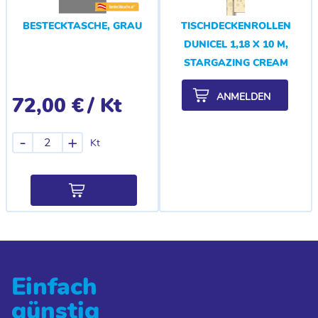
BESTECKTASCHE, GRAU
TISCHDECKENROLLEN
DUNICEL 1,18 X 10 M,
STARGAZING CREAM
ANMELDEN
72,00 €
/ Kt
-
+
Kt
Einfach
günstig