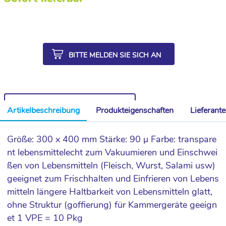
BITTE MELDEN SIE SICH AN
WEITERE ARTIKEL AUS DER SERIE
Artikelbeschreibung
Produkteigenschaften
Lieferant
Größe: 300 x 400 mm Stärke: 90 µ Farbe: transpare
nt lebensmittelecht zum Vakuumieren und Einschwei
ßen von Lebensmitteln (Fleisch, Wurst, Salami usw)
geeignet zum Frischhalten und Einfrieren von Lebens
mitteln längere Haltbarkeit von Lebensmitteln glatt,
ohne Struktur (goffierung) für Kammergeräte geeign
et 1 VPE = 10 Pkg