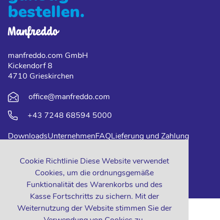
bestellen.
manfreddo.com GmbH
Kickendorf 8
4710 Grieskirchen
office@manfreddo.com
+43 7248 68594 5000
Downloads
Unternehmen
FAQ
Lieferung und Zahlung
Impressum
Datenschutz
Kontakt
Cookie Richtlinie Diese Website verwendet
Cookies, um die ordnungsgemäße
Funktionalität des Warenkorbs und des
Kasse Fortschritts zu sichern. Mit der
Weiternutzung der Website stimmen Sie der