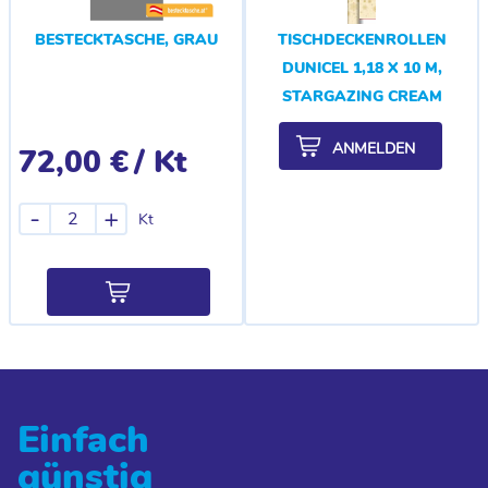
BESTECKTASCHE, GRAU
TISCHDECKENROLLEN
DUNICEL 1,18 X 10 M,
STARGAZING CREAM
ANMELDEN
72,00 €
/ Kt
-
+
Kt
Einfach
günstig