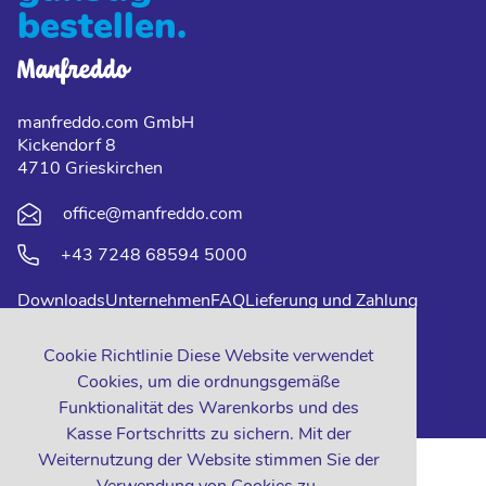
bestellen.
manfreddo.com GmbH
Kickendorf 8
4710 Grieskirchen
office@manfreddo.com
+43 7248 68594 5000
Downloads
Unternehmen
FAQ
Lieferung und Zahlung
Impressum
Datenschutz
Kontakt
Cookie Richtlinie Diese Website verwendet
Cookies, um die ordnungsgemäße
Funktionalität des Warenkorbs und des
Kasse Fortschritts zu sichern. Mit der
Weiternutzung der Website stimmen Sie der