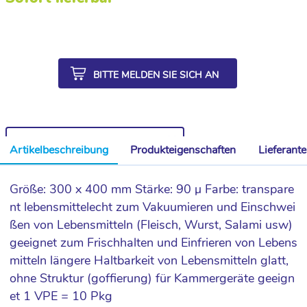
BITTE MELDEN SIE SICH AN
WEITERE ARTIKEL AUS DER SERIE
Artikelbeschreibung
Produkteigenschaften
Lieferant
Größe: 300 x 400 mm Stärke: 90 µ Farbe: transpare
nt lebensmittelecht zum Vakuumieren und Einschwei
ßen von Lebensmitteln (Fleisch, Wurst, Salami usw)
geeignet zum Frischhalten und Einfrieren von Lebens
mitteln längere Haltbarkeit von Lebensmitteln glatt,
ohne Struktur (goffierung) für Kammergeräte geeign
et 1 VPE = 10 Pkg