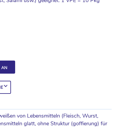
st, Salami usw.) geeignet. 1 VPE = 10 Pkg
H AN
IE
eißen von Lebensmitteln (Fleisch, Wurst,
smitteln glatt, ohne Struktur (goffierung) für