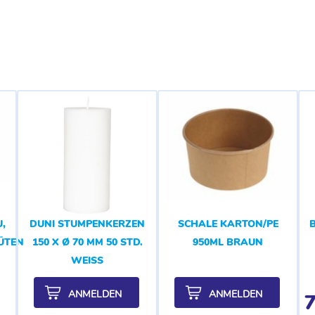
,
DUNI STUMPENKERZEN
SCHALE KARTON/PE
LÜTENDUFT
150 X Ø 70 MM 50 STD.
950ML BRAUN
WEISS
ANMELDEN
ANMELDEN
7