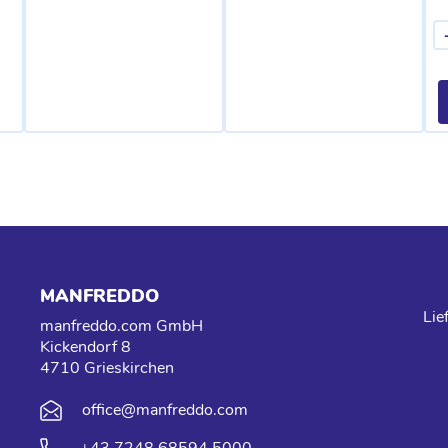
MANFREDDO
Lie
manfreddo.com GmbH
Kickendorf 8
4710 Grieskirchen
office@manfreddo.com