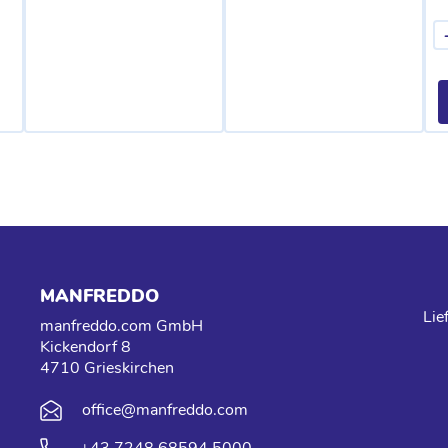
MANFREDDO
Lie
manfreddo.com GmbH
Kickendorf 8
4710 Grieskirchen
office@manfreddo.com