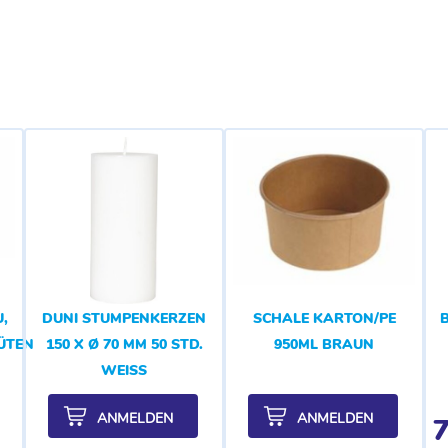
,
DUNI STUMPENKERZEN
SCHALE KARTON/PE
LÜTENDUFT
150 X Ø 70 MM 50 STD.
950ML BRAUN
WEISS
ANMELDEN
ANMELDEN
7