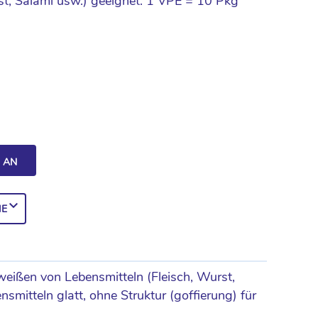
st, Salami usw.) geeignet. 1 VPE = 10 Pkg
H AN
IE
eißen von Lebensmitteln (Fleisch, Wurst,
smitteln glatt, ohne Struktur (goffierung) für