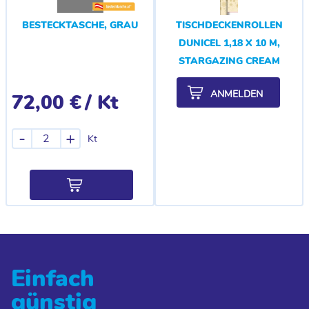
BESTECKTASCHE, GRAU
TISCHDECKENROLLEN
DUNICEL 1,18 X 10 M,
STARGAZING CREAM
ANMELDEN
72,00 €
/ Kt
-
+
Kt
Einfach
günstig