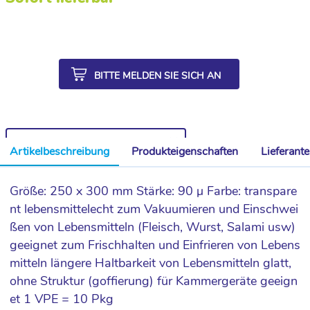
BITTE MELDEN SIE SICH AN
WEITERE ARTIKEL AUS DER SERIE
Artikelbeschreibung
Produkteigenschaften
Lieferant
Größe: 250 x 300 mm Stärke: 90 µ Farbe: transpare
nt lebensmittelecht zum Vakuumieren und Einschwei
ßen von Lebensmitteln (Fleisch, Wurst, Salami usw)
geeignet zum Frischhalten und Einfrieren von Lebens
mitteln längere Haltbarkeit von Lebensmitteln glatt,
ohne Struktur (goffierung) für Kammergeräte geeign
et 1 VPE = 10 Pkg