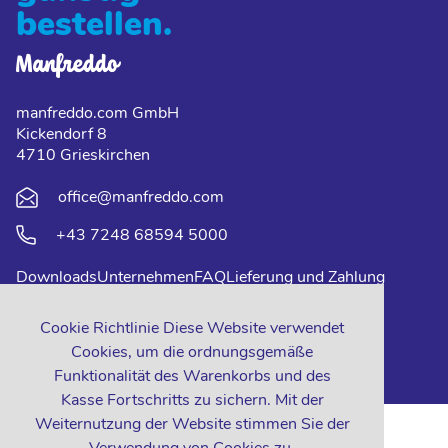
bestellen.
manfreddo.com GmbH
Kickendorf 8
4710 Grieskirchen
office@manfreddo.com
+43 7248 68594 5000
Downloads
Unternehmen
FAQ
Lieferung und Zahlung
Impressum
Datenschutz
Kontakt
Cookie Richtlinie Diese Website verwendet
Cookies, um die ordnungsgemäße
Funktionalität des Warenkorbs und des
Kasse Fortschritts zu sichern. Mit der
Weiternutzung der Website stimmen Sie der