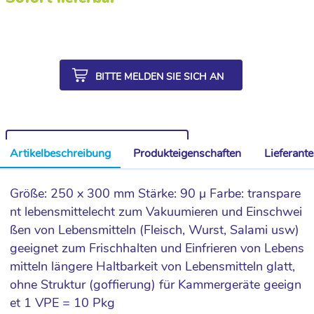
BITTE MELDEN SIE SICH AN
WEITERE ARTIKEL AUS DER SERIE
Artikelbeschreibung
Produkteigenschaften
Lieferant
Größe: 250 x 300 mm Stärke: 90 µ Farbe: transpare
nt lebensmittelecht zum Vakuumieren und Einschwei
ßen von Lebensmitteln (Fleisch, Wurst, Salami usw)
geeignet zum Frischhalten und Einfrieren von Lebens
mitteln längere Haltbarkeit von Lebensmitteln glatt,
ohne Struktur (goffierung) für Kammergeräte geeign
et 1 VPE = 10 Pkg