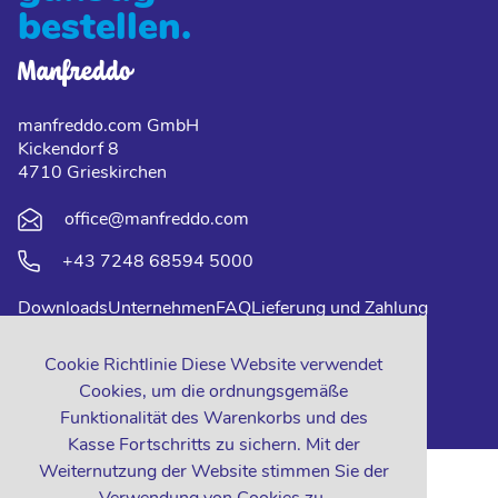
bestellen.
manfreddo.com GmbH
Kickendorf 8
4710 Grieskirchen
office@manfreddo.com
+43 7248 68594 5000
Downloads
Unternehmen
FAQ
Lieferung und Zahlung
Impressum
Datenschutz
Kontakt
Cookie Richtlinie Diese Website verwendet
Cookies, um die ordnungsgemäße
Funktionalität des Warenkorbs und des
Kasse Fortschritts zu sichern. Mit der
Weiternutzung der Website stimmen Sie der