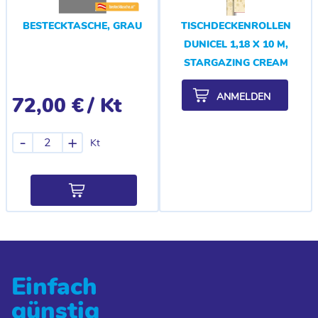
BESTECKTASCHE, GRAU
TISCHDECKENROLLEN
DUNICEL 1,18 X 10 M,
STARGAZING CREAM
ANMELDEN
72,00 €
/ Kt
-
+
Kt
Einfach
günstig