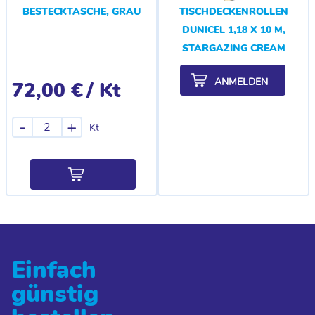
BESTECKTASCHE, GRAU
TISCHDECKENROLLEN
DUNICEL 1,18 X 10 M,
STARGAZING CREAM
ANMELDEN
72,00 €
/ Kt
-
+
Kt
Einfach
günstig