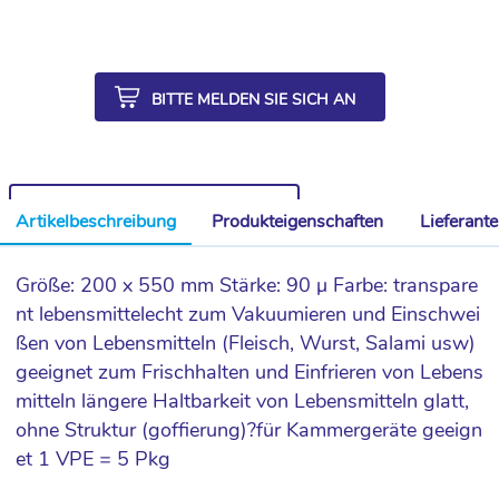
BITTE MELDEN SIE SICH AN
WEITERE ARTIKEL AUS DER SERIE
Artikelbeschreibung
Produkteigenschaften
Lieferant
Größe: 200 x 550 mm Stärke: 90 µ Farbe: transpare
nt lebensmittelecht zum Vakuumieren und Einschwei
ßen von Lebensmitteln (Fleisch, Wurst, Salami usw)
geeignet zum Frischhalten und Einfrieren von Lebens
mitteln längere Haltbarkeit von Lebensmitteln glatt,
ohne Struktur (goffierung)?für Kammergeräte geeign
et 1 VPE = 5 Pkg