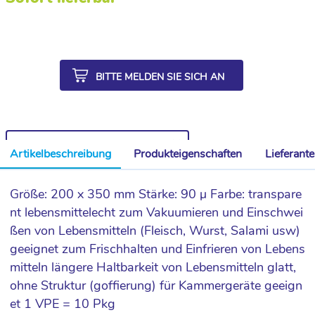
BITTE MELDEN SIE SICH AN
WEITERE ARTIKEL AUS DER SERIE
Artikelbeschreibung
Produkteigenschaften
Lieferant
Größe: 200 x 350 mm Stärke: 90 µ Farbe: transpare
nt lebensmittelecht zum Vakuumieren und Einschwei
ßen von Lebensmitteln (Fleisch, Wurst, Salami usw)
geeignet zum Frischhalten und Einfrieren von Lebens
mitteln längere Haltbarkeit von Lebensmitteln glatt,
ohne Struktur (goffierung) für Kammergeräte geeign
et 1 VPE = 10 Pkg