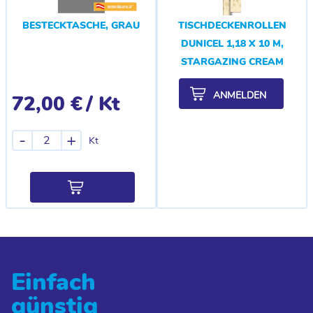
BESTECKTASCHE, GRAU
TISCHDECKENROLLEN
DUNICEL 1,18 X 10 M,
STARGAZING CREAM
ANMELDEN
72,00 €
/ Kt
-
+
Kt
Einfach
günstig