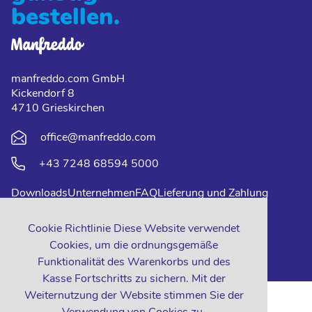
bestellen.
manfreddo.com GmbH
Kickendorf 8
4710 Grieskirchen
office@manfreddo.com
+43 7248 68594 5000
Downloads
Unternehmen
FAQ
Lieferung und Zahlung
Impressum
Datenschutz
Kontakt
Cookie Richtlinie Diese Website verwendet
Cookies, um die ordnungsgemäße
Funktionalität des Warenkorbs und des
Kasse Fortschritts zu sichern. Mit der
Weiternutzung der Website stimmen Sie der