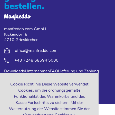
bestellen.
manfreddo.com GmbH
Kickendorf 8
4710 Grieskirchen
office@manfreddo.com
+43 7248 68594 5000
Downloads
Unternehmen
FAQ
Lieferung und Zahlung
Impressum
Datenschutz
Kontakt
Cookie Richtlinie Diese Website verwendet
Cookies, um die ordnungsgemäße
Funktionalität des Warenkorbs und des
Kasse Fortschritts zu sichern. Mit der
Weiternutzung der Website stimmen Sie der