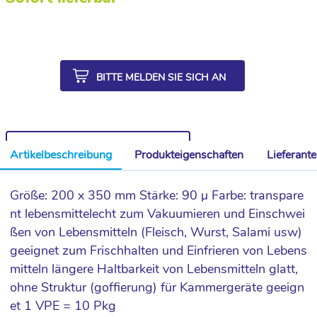
BITTE MELDEN SIE SICH AN
WEITERE ARTIKEL AUS DER SERIE
Artikelbeschreibung
Produkteigenschaften
Lieferant
Größe: 200 x 350 mm Stärke: 90 µ Farbe: transpare
nt lebensmittelecht zum Vakuumieren und Einschwei
ßen von Lebensmitteln (Fleisch, Wurst, Salami usw)
geeignet zum Frischhalten und Einfrieren von Lebens
mitteln längere Haltbarkeit von Lebensmitteln glatt,
ohne Struktur (goffierung) für Kammergeräte geeign
et 1 VPE = 10 Pkg