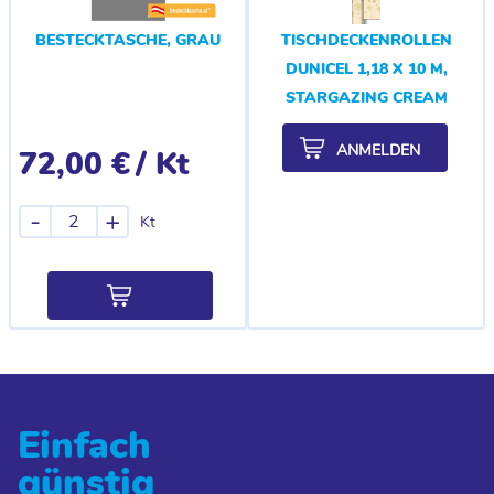
BESTECKTASCHE, GRAU
TISCHDECKENROLLEN
DUNICEL 1,18 X 10 M,
STARGAZING CREAM
ANMELDEN
72,00 €
/ Kt
-
+
Kt
Einfach
günstig