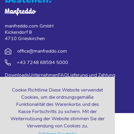
manfreddo.com GmbH
Kickendorf 8
4710 Grieskirchen
office@manfreddo.com
+43 7248 68594 5000
Downloads
Unternehmen
FAQ
Lieferung und Zahlung
Impressum
Datenschutz
Kontakt
Cookie Richtlinie Diese Website verwendet
Cookies, um die ordnungsgemäße
Funktionalität des Warenkorbs und des
Kasse Fortschritts zu sichern. Mit der
Weiternutzung der Website stimmen Sie der
Verwendung von Cookies zu.