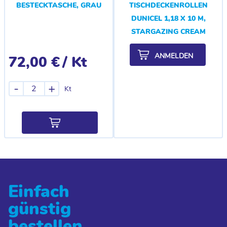
BESTECKTASCHE, GRAU
TISCHDECKENROLLEN
DUNICEL 1,18 X 10 M,
STARGAZING CREAM
ANMELDEN
72,00 €
/ Kt
-
+
Kt
Einfach
günstig
bestellen.