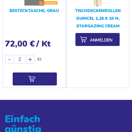
BESTECKTASCHE, GRAU
TISCHDECKENROLLEN
DUNICEL 1,18 X 10 M,
STARGAZING CREAM
ANMELDEN
72,00 €
/ Kt
-
+
Kt
Einfach
günstig