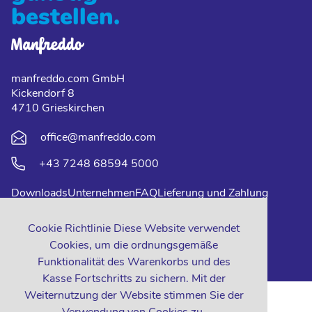
bestellen.
manfreddo.com GmbH
Kickendorf 8
4710 Grieskirchen
office@manfreddo.com
+43 7248 68594 5000
Downloads
Unternehmen
FAQ
Lieferung und Zahlung
Impressum
Datenschutz
Kontakt
Cookie Richtlinie Diese Website verwendet
Cookies, um die ordnungsgemäße
Funktionalität des Warenkorbs und des
Kasse Fortschritts zu sichern. Mit der
Weiternutzung der Website stimmen Sie der