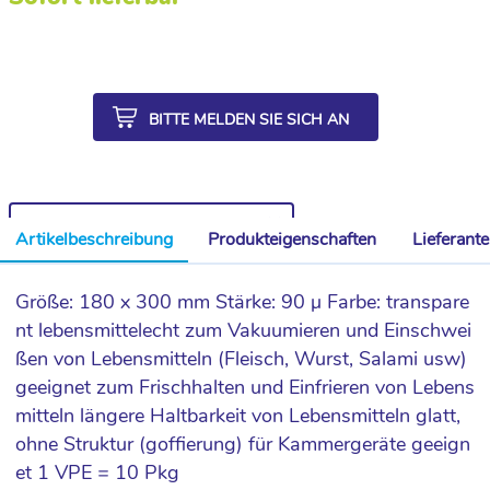
BITTE MELDEN SIE SICH AN
WEITERE ARTIKEL AUS DER SERIE
Artikelbeschreibung
Produkteigenschaften
Lieferant
Größe: 180 x 300 mm Stärke: 90 µ Farbe: transpare
nt lebensmittelecht zum Vakuumieren und Einschwei
ßen von Lebensmitteln (Fleisch, Wurst, Salami usw)
geeignet zum Frischhalten und Einfrieren von Lebens
mitteln längere Haltbarkeit von Lebensmitteln glatt,
ohne Struktur (goffierung) für Kammergeräte geeign
et 1 VPE = 10 Pkg