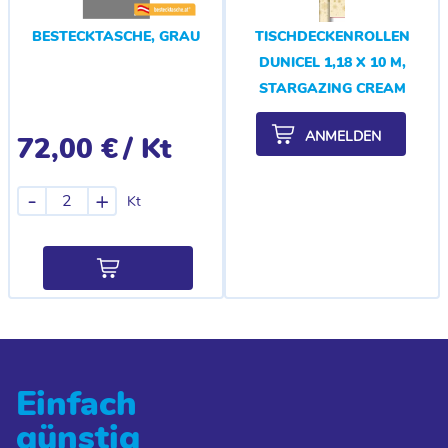
BESTECKTASCHE, GRAU
TISCHDECKENROLLEN
DUNICEL 1,18 X 10 M,
STARGAZING CREAM
ANMELDEN
72,00 €
/ Kt
-
+
Kt
Einfach
günstig