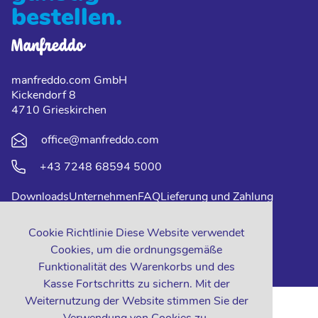
bestellen.
manfreddo.com GmbH
Kickendorf 8
4710 Grieskirchen
office@manfreddo.com
+43 7248 68594 5000
Downloads
Unternehmen
FAQ
Lieferung und Zahlung
Impressum
Datenschutz
Kontakt
Cookie Richtlinie Diese Website verwendet
Cookies, um die ordnungsgemäße
Funktionalität des Warenkorbs und des
Kasse Fortschritts zu sichern. Mit der
Weiternutzung der Website stimmen Sie der