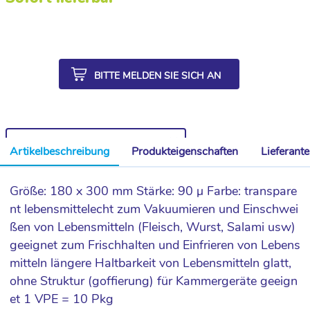
BITTE MELDEN SIE SICH AN
WEITERE ARTIKEL AUS DER SERIE
Artikelbeschreibung
Produkteigenschaften
Lieferant
Größe: 180 x 300 mm Stärke: 90 µ Farbe: transpare
nt lebensmittelecht zum Vakuumieren und Einschwei
ßen von Lebensmitteln (Fleisch, Wurst, Salami usw)
geeignet zum Frischhalten und Einfrieren von Lebens
mitteln längere Haltbarkeit von Lebensmitteln glatt,
ohne Struktur (goffierung) für Kammergeräte geeign
et 1 VPE = 10 Pkg