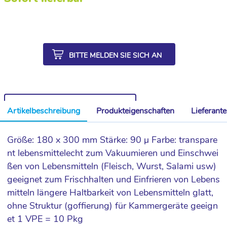
BITTE MELDEN SIE SICH AN
WEITERE ARTIKEL AUS DER SERIE
Artikelbeschreibung
Produkteigenschaften
Lieferant
Größe: 180 x 300 mm Stärke: 90 µ Farbe: transpare
nt lebensmittelecht zum Vakuumieren und Einschwei
ßen von Lebensmitteln (Fleisch, Wurst, Salami usw)
geeignet zum Frischhalten und Einfrieren von Lebens
mitteln längere Haltbarkeit von Lebensmitteln glatt,
ohne Struktur (goffierung) für Kammergeräte geeign
et 1 VPE = 10 Pkg