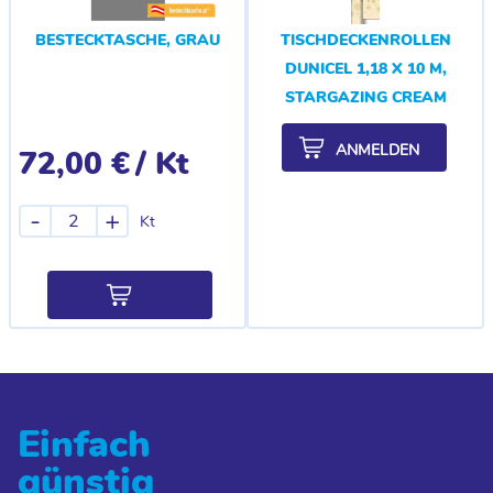
BESTECKTASCHE, GRAU
TISCHDECKENROLLEN
DUNICEL 1,18 X 10 M,
STARGAZING CREAM
ANMELDEN
72,00 €
/ Kt
-
+
Kt
Einfach
günstig