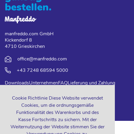
bestellen.
manfreddo.com GmbH
Kickendorf 8
4710 Grieskirchen
office@manfreddo.com
+43 7248 68594 5000
Downloads
Unternehmen
FAQ
Lieferung und Zahlung
Impressum
Datenschutz
Kontakt
Cookie Richtlinie Diese Website verwendet
Cookies, um die ordnungsgemäße
Funktionalität des Warenkorbs und des
Kasse Fortschritts zu sichern. Mit der
Weiternutzung der Website stimmen Sie der