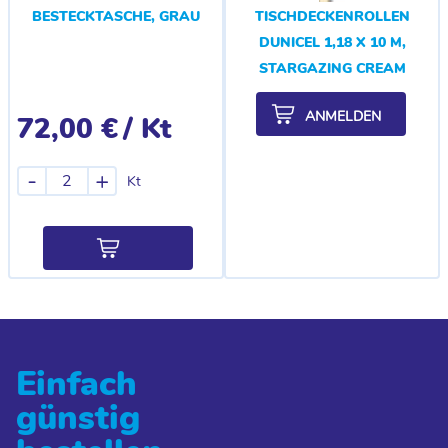
BESTECKTASCHE, GRAU
TISCHDECKENROLLEN
DUNICEL 1,18 X 10 M,
STARGAZING CREAM
ANMELDEN
72,00 €
/ Kt
-
+
Kt
Einfach
günstig