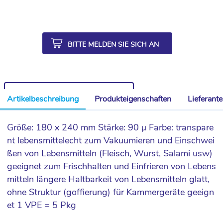
BITTE MELDEN SIE SICH AN
WEITERE ARTIKEL AUS DER SERIE
Artikelbeschreibung
Produkteigenschaften
Lieferant
Größe: 180 x 240 mm Stärke: 90 µ Farbe: transpare
nt lebensmittelecht zum Vakuumieren und Einschwei
ßen von Lebensmitteln (Fleisch, Wurst, Salami usw)
geeignet zum Frischhalten und Einfrieren von Lebens
mitteln längere Haltbarkeit von Lebensmitteln glatt,
ohne Struktur (goffierung) für Kammergeräte geeign
et 1 VPE = 5 Pkg