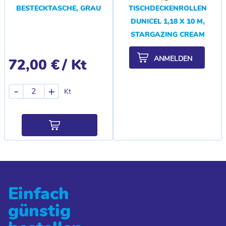
BESTECKTASCHE, GRAU
TISCHDECKENROLLEN
DUNICEL 1,18 X 10 M,
STARGAZING CREAM
ANMELDEN
72,00 €
/ Kt
-
+
Kt
Einfach
günstig