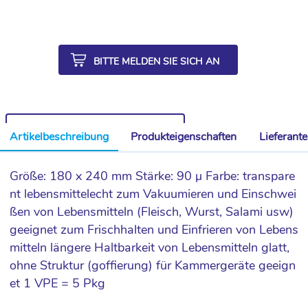
BITTE MELDEN SIE SICH AN
WEITERE ARTIKEL AUS DER SERIE
Artikelbeschreibung
Produkteigenschaften
Lieferant
Größe: 180 x 240 mm Stärke: 90 µ Farbe: transpare
nt lebensmittelecht zum Vakuumieren und Einschwei
ßen von Lebensmitteln (Fleisch, Wurst, Salami usw)
geeignet zum Frischhalten und Einfrieren von Lebens
mitteln längere Haltbarkeit von Lebensmitteln glatt,
ohne Struktur (goffierung) für Kammergeräte geeign
et 1 VPE = 5 Pkg