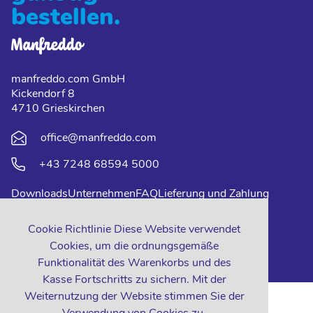
bestellen.
manfreddo.com GmbH
Kickendorf 8
4710 Grieskirchen
office@manfreddo.com
+43 7248 68594 5000
Downloads
Unternehmen
FAQ
Lieferung und Zahlung
Impressum
Datenschutz
Kontakt
Cookie Richtlinie Diese Website verwendet
Cookies, um die ordnungsgemäße
Funktionalität des Warenkorbs und des
Kasse Fortschritts zu sichern. Mit der
Weiternutzung der Website stimmen Sie der