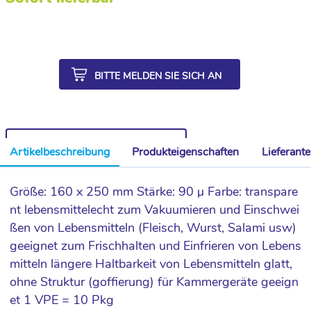
BITTE MELDEN SIE SICH AN
WEITERE ARTIKEL AUS DER SERIE
Artikelbeschreibung
Produkteigenschaften
Lieferant
Größe: 160 x 250 mm Stärke: 90 µ Farbe: transpare
nt lebensmittelecht zum Vakuumieren und Einschwei
ßen von Lebensmitteln (Fleisch, Wurst, Salami usw)
geeignet zum Frischhalten und Einfrieren von Lebens
mitteln längere Haltbarkeit von Lebensmitteln glatt,
ohne Struktur (goffierung) für Kammergeräte geeign
et 1 VPE = 10 Pkg