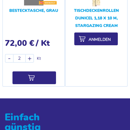
BESTECKTASCHE, GRAU
TISCHDECKENROLLEN
DUNICEL 1,18 X 10 M,
STARGAZING CREAM
ANMELDEN
72,00 €
/ Kt
-
+
Kt
Einfach
günstig