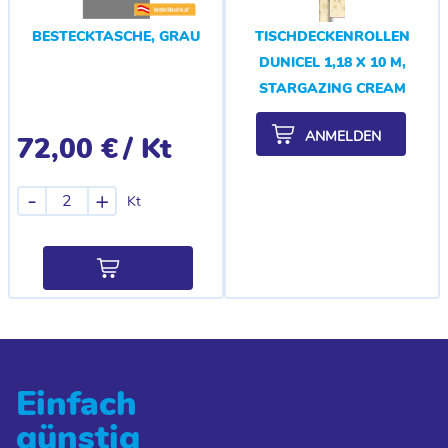
BESTECKTASCHE, GRAU
TISCHDECKENROLLEN
DUNICEL 1,18 X 10 M,
STARGAZING CREAM
ANMELDEN
72,00 €
/ Kt
-
+
Kt
Einfach
günstig