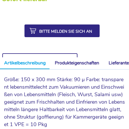
BITTE MELDEN SIE SICH AN
WEITERE ARTIKEL AUS DER SERIE
Artikelbeschreibung
Produkteigenschaften
Lieferant
Größe: 150 x 300 mm Stärke: 90 µ Farbe: transpare
nt lebensmittelecht zum Vakuumieren und Einschwei
ßen von Lebensmitteln (Fleisch, Wurst, Salami usw)
geeignet zum Frischhalten und Einfrieren von Lebens
mitteln längere Haltbarkeit von Lebensmitteln glatt,
ohne Struktur (goffierung) für Kammergeräte geeign
et 1 VPE = 10 Pkg