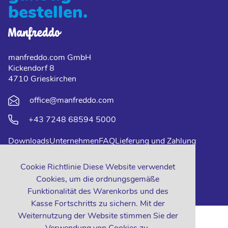
bestellen.
manfreddo.com GmbH
Kickendorf 8
4710 Grieskirchen
office@manfreddo.com
+43 7248 68594 5000
Downloads
Unternehmen
FAQ
Lieferung und Zahlung
Impressum
Datenschutz
Kontakt
Cookie Richtlinie Diese Website verwendet
Cookies, um die ordnungsgemäße
Funktionalität des Warenkorbs und des
Kasse Fortschritts zu sichern. Mit der
Weiternutzung der Website stimmen Sie der