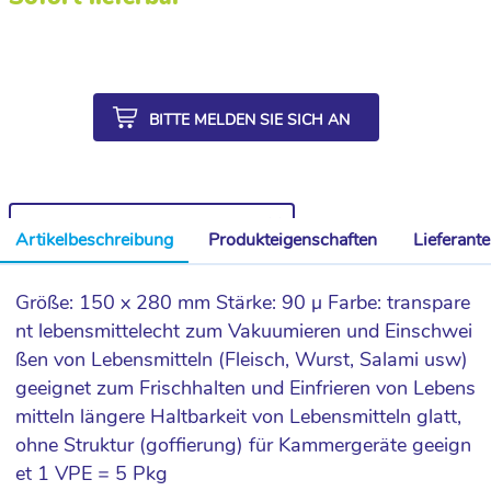
BITTE MELDEN SIE SICH AN
WEITERE ARTIKEL AUS DER SERIE
Artikelbeschreibung
Produkteigenschaften
Lieferant
Größe: 150 x 280 mm Stärke: 90 µ Farbe: transpare
nt lebensmittelecht zum Vakuumieren und Einschwei
ßen von Lebensmitteln (Fleisch, Wurst, Salami usw)
geeignet zum Frischhalten und Einfrieren von Lebens
mitteln längere Haltbarkeit von Lebensmitteln glatt,
ohne Struktur (goffierung) für Kammergeräte geeign
et 1 VPE = 5 Pkg