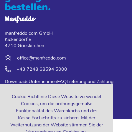
bestellen.
manfreddo.com GmbH
Kickendorf 8
4710 Grieskirchen
office@manfreddo.com
+43 7248 68594 5000
Downloads
Unternehmen
FAQ
Lieferung und Zahlung
Impressum
Datenschutz
Kontakt
Cookie Richtlinie Diese Website verwendet
Cookies, um die ordnungsgemäße
Funktionalität des Warenkorbs und des
Kasse Fortschritts zu sichern. Mit der
Weiternutzung der Website stimmen Sie der