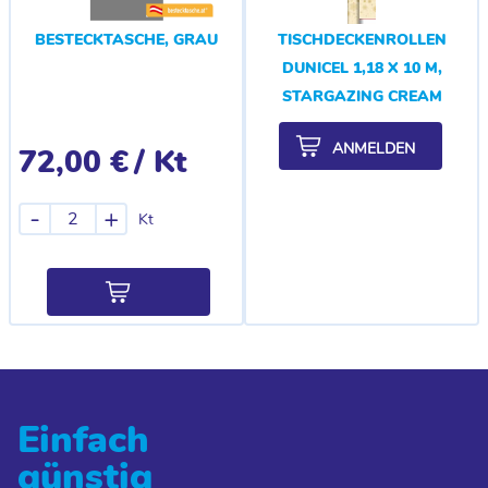
BESTECKTASCHE, GRAU
TISCHDECKENROLLEN
DUNICEL 1,18 X 10 M,
STARGAZING CREAM
ANMELDEN
72,00 €
/ Kt
-
+
Kt
Einfach
günstig