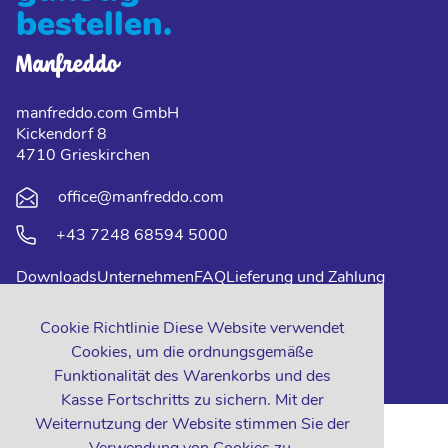
bestellen.
manfreddo.com GmbH
Kickendorf 8
4710 Grieskirchen
office@manfreddo.com
+43 7248 68594 5000
Downloads
Unternehmen
FAQ
Lieferung und Zahlung
Impressum
Datenschutz
Kontakt
Cookie Richtlinie Diese Website verwendet
Cookies, um die ordnungsgemäße
Funktionalität des Warenkorbs und des
Kasse Fortschritts zu sichern. Mit der
Weiternutzung der Website stimmen Sie der