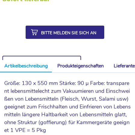
BITTE MELDEN SIE SICH AN
WEITERE ARTIKEL AUS DER SERIE
Artikelbeschreibung
Produkteigenschaften
Lieferant
Größe: 130 x 550 mm Stärke: 90 µ Farbe: transpare
nt lebensmittelecht zum Vakuumieren und Einschwei
ßen von Lebensmitteln (Fleisch, Wurst, Salami usw)
geeignet zum Frischhalten und Einfrieren von Lebens
mitteln längere Haltbarkeit von Lebensmitteln glatt,
ohne Struktur (goffierung) für Kammergeräte geeign
et 1 VPE = 5 Pkg