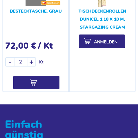
BESTECKTASCHE, GRAU
TISCHDECKENROLLEN
DUNICEL 1,18 X 10 M,
STARGAZING CREAM
ANMELDEN
72,00 €
/ Kt
-
+
Kt
Einfach
günstig