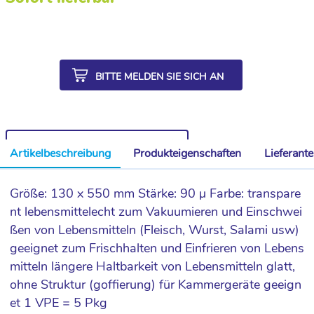
BITTE MELDEN SIE SICH AN
WEITERE ARTIKEL AUS DER SERIE
Artikelbeschreibung
Produkteigenschaften
Lieferant
Größe: 130 x 550 mm Stärke: 90 µ Farbe: transpare
nt lebensmittelecht zum Vakuumieren und Einschwei
ßen von Lebensmitteln (Fleisch, Wurst, Salami usw)
geeignet zum Frischhalten und Einfrieren von Lebens
mitteln längere Haltbarkeit von Lebensmitteln glatt,
ohne Struktur (goffierung) für Kammergeräte geeign
et 1 VPE = 5 Pkg