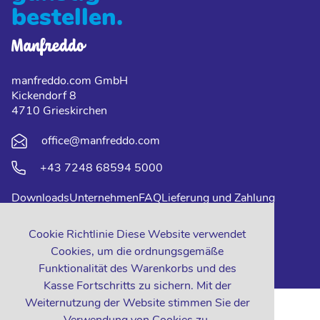
bestellen.
manfreddo.com GmbH
Kickendorf 8
4710 Grieskirchen
office@manfreddo.com
+43 7248 68594 5000
Downloads
Unternehmen
FAQ
Lieferung und Zahlung
Impressum
Datenschutz
Kontakt
Cookie Richtlinie Diese Website verwendet
Cookies, um die ordnungsgemäße
Funktionalität des Warenkorbs und des
Kasse Fortschritts zu sichern. Mit der
Weiternutzung der Website stimmen Sie der