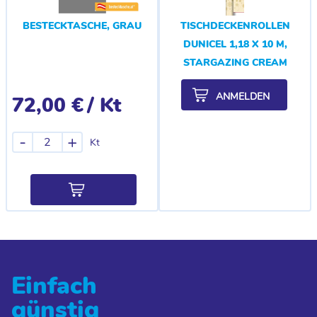
BESTECKTASCHE, GRAU
TISCHDECKENROLLEN
DUNICEL 1,18 X 10 M,
STARGAZING CREAM
ANMELDEN
72,00 €
/ Kt
-
+
Kt
Einfach
günstig