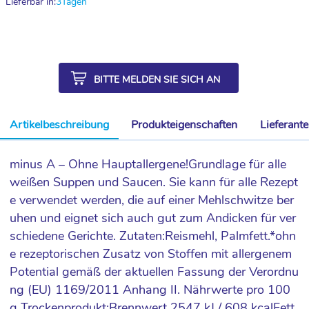
Lieferbar in:
3
Tagen
BITTE MELDEN SIE SICH AN
Artikelbeschreibung
Produkteigenschaften
Lieferant
minus A – Ohne Hauptallergene!Grundlage für alle
weißen Suppen und Saucen. Sie kann für alle Rezept
e verwendet werden, die auf einer Mehlschwitze ber
uhen und eignet sich auch gut zum Andicken für ver
schiedene Gerichte. Zutaten:Reismehl, Palmfett.*ohn
e rezeptorischen Zusatz von Stoffen mit allergenem
Potential gemäß der aktuellen Fassung der Verordnu
ng (EU) 1169/2011 Anhang II. Nährwerte pro 100
g Trockenprodukt:Brennwert 2547 kJ / 608 kcalFett