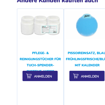
Andere Kunden kauften auch
PFLEGE- &
PISSOIREINSATZ, BLAU
REINIGUNGSTÜCHER FÜR
FRÜHLINGSFRISCHE/B
TUCH-SPENDER-
MIT KALENDER
SYSTEME, WEISS
ANMELDEN
ANMELDEN