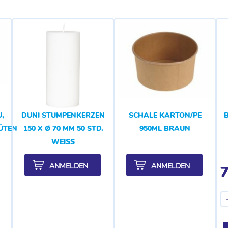
,
DUNI STUMPENKERZEN
SCHALE KARTON/PE
LÜTENDUFT
150 X Ø 70 MM 50 STD.
950ML BRAUN
WEISS
ANMELDEN
ANMELDEN
7