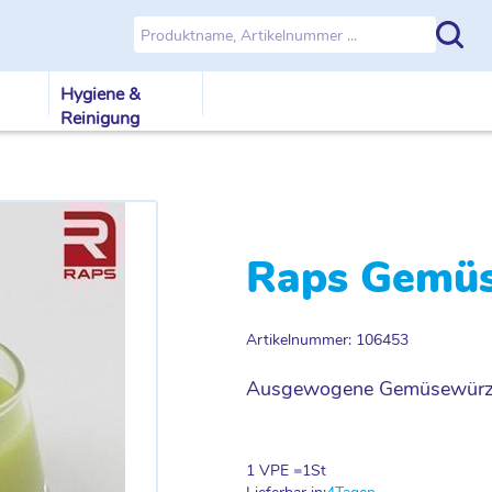
Hygiene &
Reinigung
Raps Gemüse
Artikelnummer: 106453
Ausgewogene Gemüsewürzun
1 VPE =
1
St