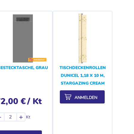
BESTECKTASCHE, GRAU
TISCHDECKENROLLEN
DUNICEL 1,18 X 10 M,
STARGAZING CREAM
ANMELDEN
2,00 €
/ Kt
-
+
Kt