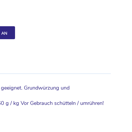
H AN
se geeignet. Grundwürzung und
 g / kg Vor Gebrauch schütteln / umrühren!