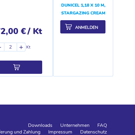
DUNICEL 1,18 X 10 M,
STARGAZING CREAM
ANMELDEN
2,00 €
/ Kt
-
+
Kt
Downloads
Unternehmen
FAQ
ferung und Zahlung
Impressum
Datenschutz