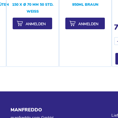
LÜTENDUFT
150 X Ø 70 MM 50 STD.
950ML BRAUN
WEISS
ANMELDEN
ANMELDEN
7
MANFREDDO
Lie
manfreddo.com GmbH