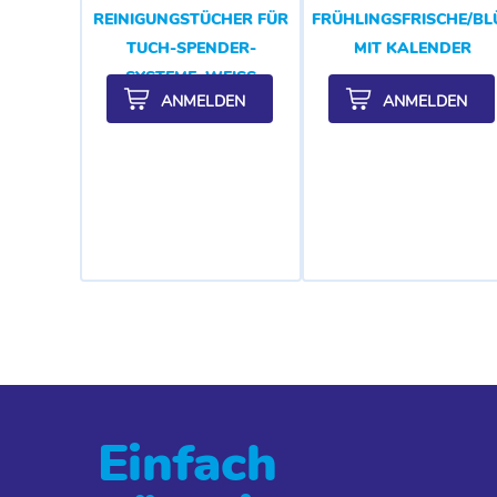
REINIGUNGSTÜCHER FÜR
FRÜHLINGSFRISCHE/B
TUCH-SPENDER-
MIT KALENDER
SYSTEME, WEISS
ANMELDEN
ANMELDEN
Einfach