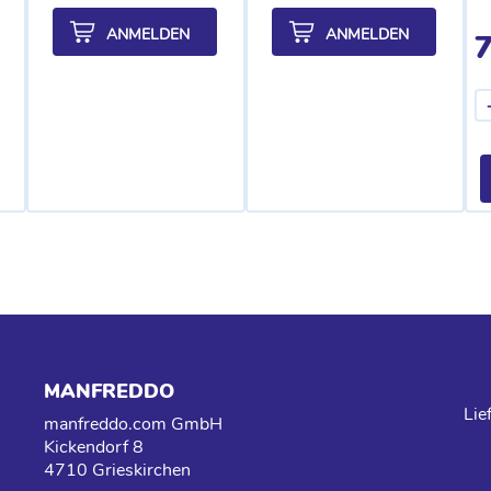
ANMELDEN
ANMELDEN
7
MANFREDDO
Lie
manfreddo.com GmbH
Kickendorf 8
4710 Grieskirchen