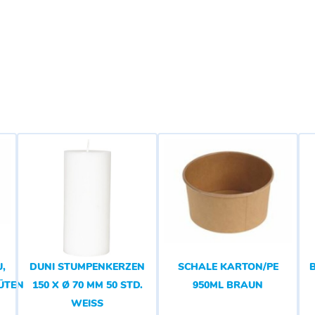
,
DUNI STUMPENKERZEN
SCHALE KARTON/PE
LÜTENDUFT
150 X Ø 70 MM 50 STD.
950ML BRAUN
WEISS