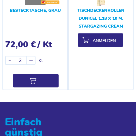
BESTECKTASCHE, GRAU
TISCHDECKENROLLEN
DUNICEL 1,18 X 10 M,
STARGAZING CREAM
ANMELDEN
72,00 €
/ Kt
-
+
Kt
Einfach
günstig