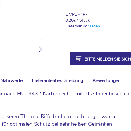
1 VPE =
4
Pk
0,20
€ / Stück
Lieferbar in:
3
Tagen
BITTE MELDEN SIE SIC
Nährwerte
Lieferantenbeschreibung
Bewertungen
r nach EN 13432 Kartonbecher mit PLA Innenbeschicht
C)
t
 in unseren Thermo-Riffelbechern noch länger warm
für optimalen Schutz bei sehr heißen Getränken