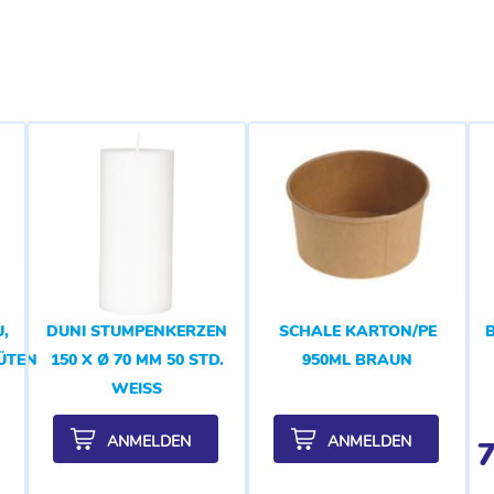
,
DUNI STUMPENKERZEN
SCHALE KARTON/PE
LÜTENDUFT
150 X Ø 70 MM 50 STD.
950ML BRAUN
WEISS
ANMELDEN
ANMELDEN
7