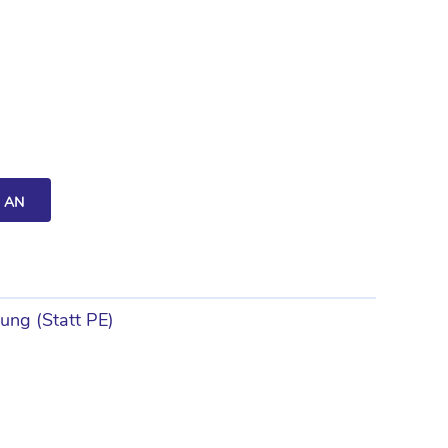
H AN
ung (Statt PE)