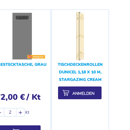
BESTECKTASCHE, GRAU
TISCHDECKENROLLEN
DUNICEL 1,18 X 10 M,
STARGAZING CREAM
ANMELDEN
2,00 €
/ Kt
-
+
Kt