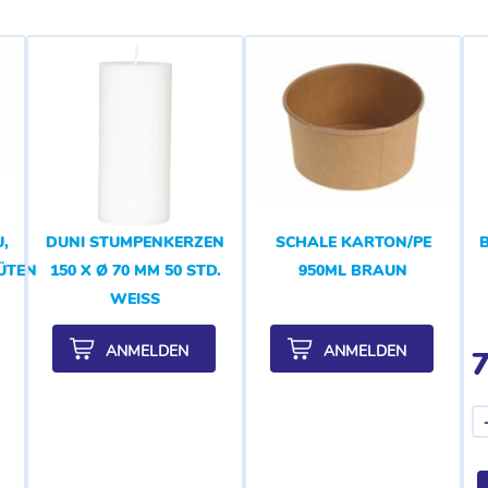
,
DUNI STUMPENKERZEN
SCHALE KARTON/PE
LÜTENDUFT
150 X Ø 70 MM 50 STD.
950ML BRAUN
WEISS
ANMELDEN
ANMELDEN
7