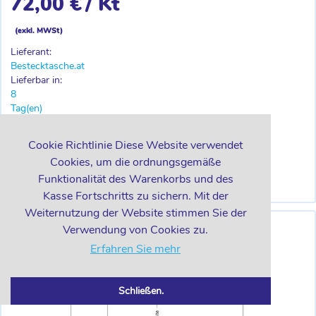
72,00 €
/ Kt
(exkl. MWSt)
Lieferant:
Bestecktasche.at
Lieferbar in:
8
Tag(en)
-
+
Kt
Cookie Richtlinie Diese Website verwendet
Cookies, um die ordnungsgemäße
Funktionalität des Warenkorbs und des
IN DEN WARENKORB
Kasse Fortschritts zu sichern. Mit der
Weiternutzung der Website stimmen Sie der
Verwendung von Cookies zu.
Erfahren Sie mehr
Schließen.