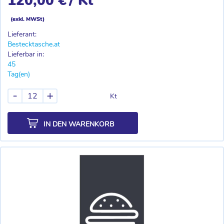
120,00 €
/ Kt
(exkl. MWSt)
Lieferant:
Bestecktasche.at
Lieferbar in:
45
Tag(en)
-
+
Kt
IN DEN WARENKORB