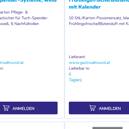
mit Kalender
arton Pflege- &
stücher für Tuch-Spender-
10 Stk./Karton Pissoireinsatz, bla
weiß, 6 Nachfüllrollen
Frühlingsfrische/Blütenduft mit K
Lieferant:
roallround.at
www.gastroallround.at
in:
Lieferbar in:
6
Tag(en)
ANMELDEN
ANMELDEN