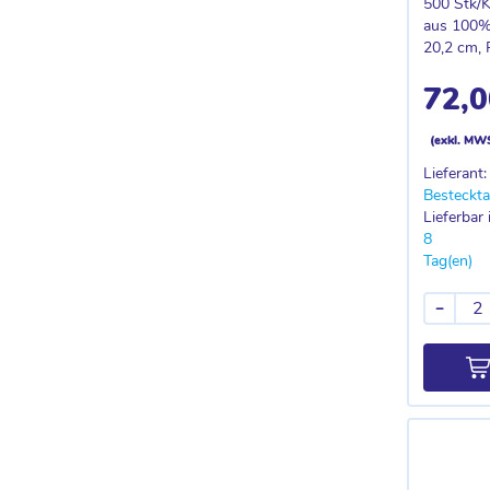
500 Stk/K
aus 100% 
20,2 cm, 
72,0
(exkl. MW
Lieferant:
Besteckta
Lieferbar 
8
Tag(en)
-