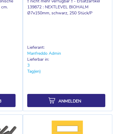
enische
!! nicht mehr verfügbar !! - Ersatzartikel
 cm.
139872 : NEXTLEVEL BIOHALM
Ø7x150mm, schwarz, 250 Stück/P
Lieferant:
Manfreddo Admin
Lieferbar in:
3
Tag(en)
B
ANMELDEN