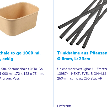
hale to go 1000 ml,
Trinkhalme aus Pflanze
, eckig
Ø 6mm, L: 23cm
/ Ktn. Kartonschale für To-Go-
!! nicht mehr verfügbar !! - Ersatza
 1.000 ml, 172 x 123 x 75 mm,
139874 : NEXTLEVEL BIOHALM 
, braun. Pass
250mm, schwarz 250 Stück/P
Lieferant: