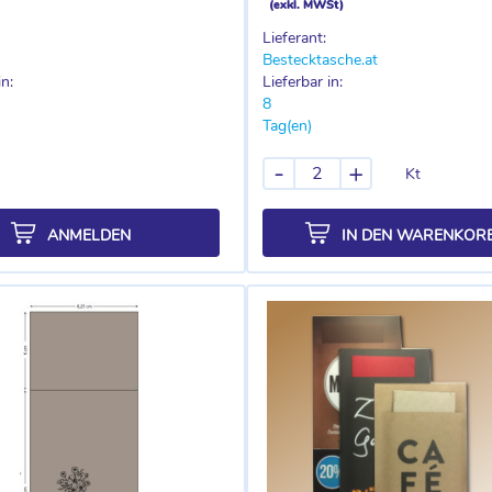
(exkl. MWSt)
Lieferant:
Bestecktasche.at
in:
Lieferbar in:
8
Tag(en)
-
+
Kt
ANMELDEN
IN DEN WARENKOR