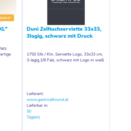
XL"
Duni Zelltuchserviette 33x33,
3lagig, schwarz mit Druck
latz
ertige
1750 Stk / Ktn. Serviette Logo, 33x33 cm,
3-lagig,1/8 Falz, schwarz mit Logo in weiß
Lieferant:
www.gastroallround.at
Lieferbar in:
50
Tag(en)