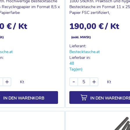
tn. Hochwertige Bestecktasche
1000 Stk/Ktn. Praktisch und hygi
Recyclingpapier im Format 8,5 x
Bestecktasche im Format 11 x 25
Papierfarbe
Papier FSC zertifiziert,
0 €
/ Kt
190,00 €
/ Kt
St)
(exkl. MWSt)
Lieferant:
sche.at
Bestecktasche.at
in:
Lieferbar in:
48
Tag(en)
+
-
+
Kt
Kt
IN DEN WARENKORB
IN DEN WARENKOR