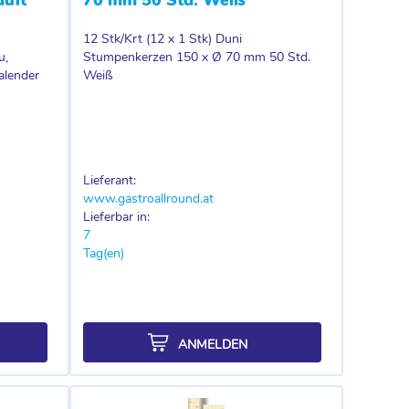
12 Stk/Krt (12 x 1 Stk) Duni
u,
Stumpenkerzen 150 x Ø 70 mm 50 Std.
alender
Weiß
Lieferant:
www.gastroallround.at
Lieferbar in:
7
Tag(en)
ANMELDEN