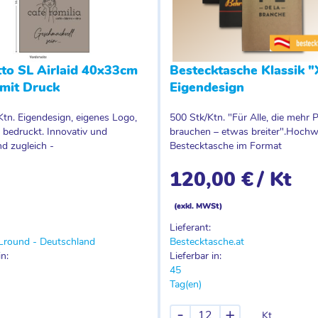
tto SL Airlaid 40x33cm
Bestecktasche Klassik "
 mit Druck
Eigendesign
Ktn. Eigendesign, eigenes Logo,
500 Stk/Ktn. "Für Alle, die mehr P
l bedruckt. Innovativ und
brauchen – etwas breiter".Hochw
nd zugleich -
Bestecktasche im Format
120,00 €
/ Kt
(exkl. MWSt)
Lieferant:
Lround - Deutschland
Bestecktasche.at
in:
Lieferbar in:
45
Tag(en)
-
+
Kt