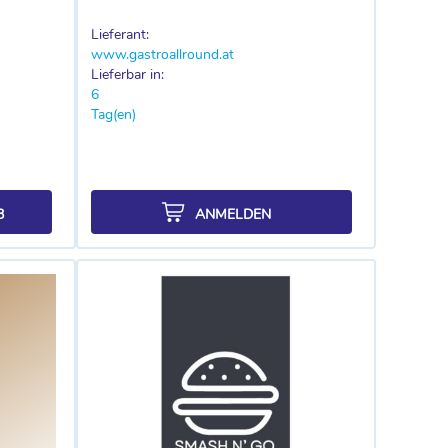
Lieferant:
www.gastroallround.at
Lieferbar in:
6
Tag(en)
B
ANMELDEN