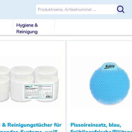
Hygiene &
Reinigung
- & Reinigungstücher für
Pissoireinsatz, blau,
pender-Systeme, weiß
Frühlingsfrische/Blüten