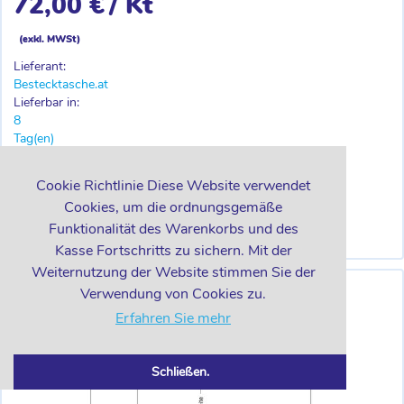
72,00 €
/ Kt
(exkl. MWSt)
Lieferant:
Bestecktasche.at
Lieferbar in:
8
Tag(en)
-
+
Kt
Cookie Richtlinie Diese Website verwendet
Cookies, um die ordnungsgemäße
Funktionalität des Warenkorbs und des
IN DEN WARENKORB
Kasse Fortschritts zu sichern. Mit der
Weiternutzung der Website stimmen Sie der
Verwendung von Cookies zu.
Erfahren Sie mehr
Schließen.