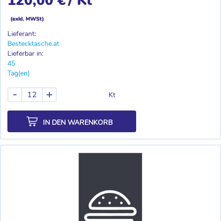
120,00 €
/ Kt
(exkl. MWSt)
Lieferant:
Bestecktasche.at
Lieferbar in:
45
Tag(en)
-
+
Kt
IN DEN WARENKORB