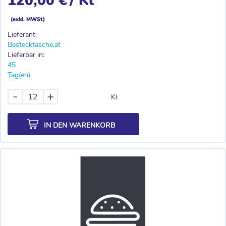
120,00 €
/ Kt
(exkl. MWSt)
Lieferant:
Bestecktasche.at
Lieferbar in:
45
Tag(en)
-
+
Kt
IN DEN WARENKORB