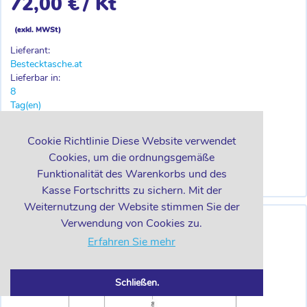
72,00 €
/ Kt
(exkl. MWSt)
Lieferant:
Bestecktasche.at
Lieferbar in:
8
Tag(en)
-
+
Kt
Cookie Richtlinie Diese Website verwendet
Cookies, um die ordnungsgemäße
Funktionalität des Warenkorbs und des
IN DEN WARENKORB
Kasse Fortschritts zu sichern. Mit der
Weiternutzung der Website stimmen Sie der
Verwendung von Cookies zu.
Erfahren Sie mehr
Schließen.