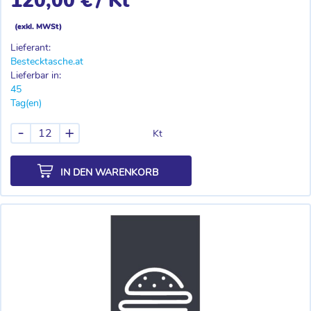
120,00 €
/ Kt
(exkl. MWSt)
Lieferant:
Bestecktasche.at
Lieferbar in:
45
Tag(en)
-
+
Kt
IN DEN WARENKORB