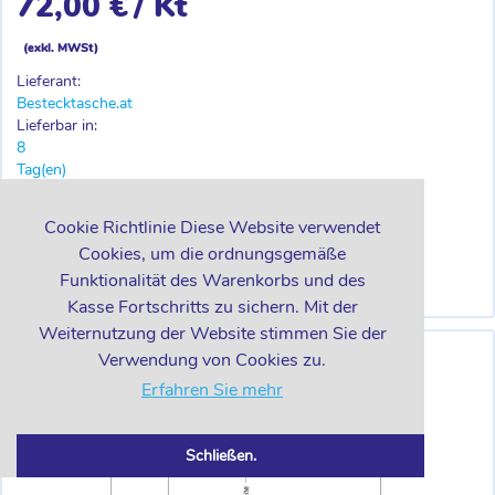
72,00 €
/ Kt
(exkl. MWSt)
Lieferant:
Bestecktasche.at
Lieferbar in:
8
Tag(en)
-
+
Kt
Cookie Richtlinie Diese Website verwendet
Cookies, um die ordnungsgemäße
Funktionalität des Warenkorbs und des
IN DEN WARENKORB
Kasse Fortschritts zu sichern. Mit der
Weiternutzung der Website stimmen Sie der
Verwendung von Cookies zu.
Erfahren Sie mehr
Schließen.