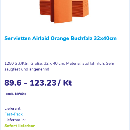
Servietten Airlaid Orange Buchfalz 32x40cm
1250 Stk/Ktn. Größe: 32 x 40 cm, Material: stoffähnlich. Sehr
saugfest und angenehm!
89.6 - 123.23
/ Kt
(exkl. MWSt)
Staffelpreis, abhängig von Bestellmenge
Lieferant:
Fast-Pack
Lieferbar in:
Sofort lieferbar