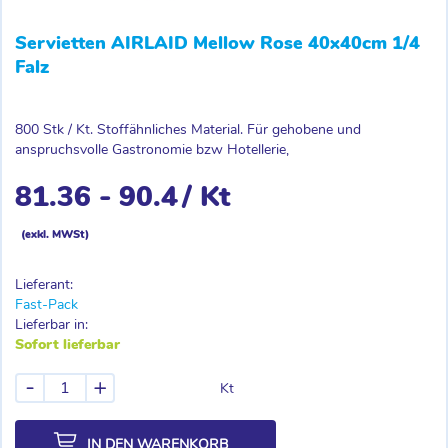
Servietten AIRLAID Mellow Rose 40x40cm 1/4
Falz
800 Stk / Kt. Stoffähnliches Material. Für gehobene und
anspruchsvolle Gastronomie bzw Hotellerie,
81.36 - 90.4
/ Kt
(exkl. MWSt)
Staffelpreis, abhängig von Bestellmenge
Lieferant:
Fast-Pack
Lieferbar in:
Sofort lieferbar
-
+
Kt
IN DEN WARENKORB