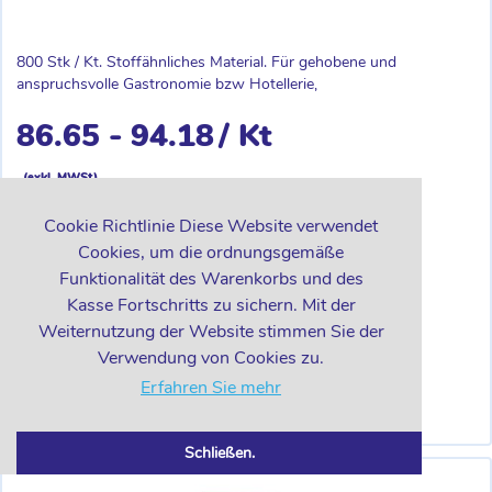
800 Stk / Kt. Stoffähnliches Material. Für gehobene und
anspruchsvolle Gastronomie bzw Hotellerie,
86.65 - 94.18
/ Kt
(exkl. MWSt)
Cookie Richtlinie Diese Website verwendet
Staffelpreis, abhängig von Bestellmenge
Lieferant:
Cookies, um die ordnungsgemäße
Fast-Pack
Lieferbar in:
Funktionalität des Warenkorbs und des
Sofort lieferbar
Kasse Fortschritts zu sichern. Mit der
Weiternutzung der Website stimmen Sie der
-
+
Kt
Verwendung von Cookies zu.
Erfahren Sie mehr
IN DEN WARENKORB
Schließen.